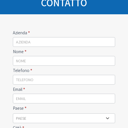
CONTATTO
Emilia
Azienda
*
Gru
Contact
Nome
*
Telefono
*
Email
*
Paese
*
PAESE
Città
*