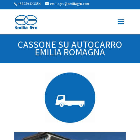
+39 059 923354
emiliagru@emiliagru.com
CASSONE SU AUTOCARRO
EMILIA ROMAGNA