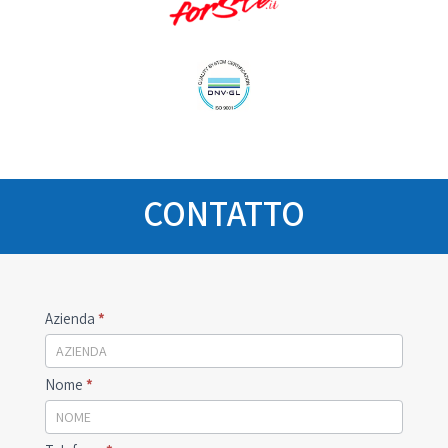
CONTATTO
Emilia
Azienda
*
Gru
Contact
Nome
*