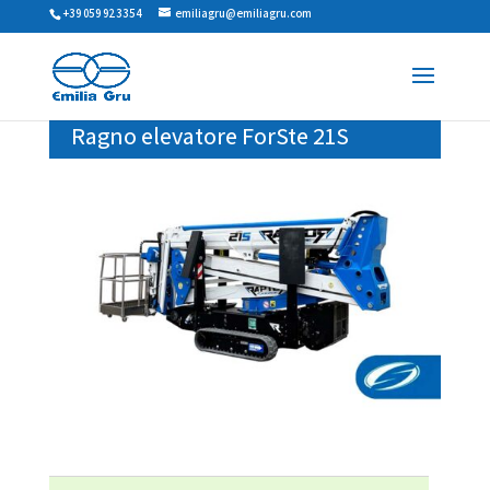
+39 059 923354
emiliagru@emiliagru.com
Ragno elevatore ForSte 21S