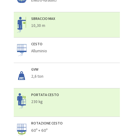
Elettro-idraulici
SBRACCIO MAX
10,30 m
CESTO
Alluminio
GVW
2,6 ton
PORTATA CESTO
230 kg
ROTAZIONE CESTO
60º + 60º