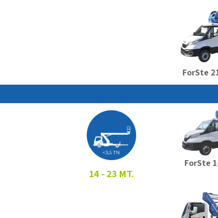
ForSte 2
ForSte 
14 - 23 MT.