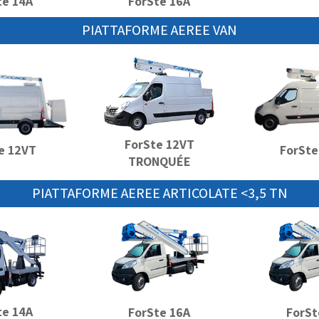
te 14A
ForSte 16A
PIATTAFORME AEREE VAN
ForSte 12VT
ForSte
e 12VT
TRONQUÉE
PIATTAFORME AEREE ARTICOLATE <3,5 TN
te 14A
ForSte 16A
ForSt