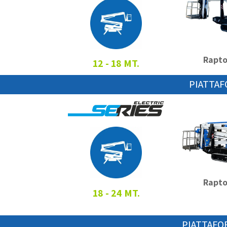
Rapto
12 - 18 MT.
PIATTAF
Rapto
18 - 24 MT.
PIATTAFO