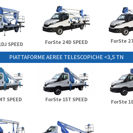
ForSte 2
ForSte 24D SPEED
1DJ SPEED
PIATTAFORME AEREE TELESCOPICHE <3,5 TN
14T SPEED
ForSte 15T SPEED
ForSte 1