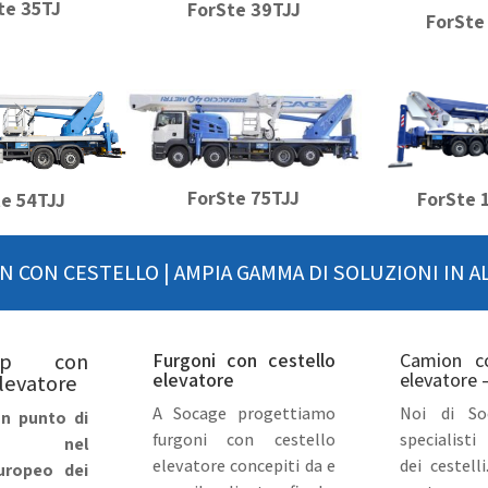
te 35TJ
ForSte 39TJJ
ForSte
ForSte 75TJJ
ForSte 
te 54TJJ
N CON CESTELLO | AMPIA GAMMA DI SOLUZIONI IN A
up con
Furgoni con cestello
Camion co
elevatore
elevatore 
elevatore
A Socage progettiamo
Noi di So
n punto di
furgoni con cestello
specialisti
ento nel
elevatore concepiti da e
dei cestelli
uropeo dei