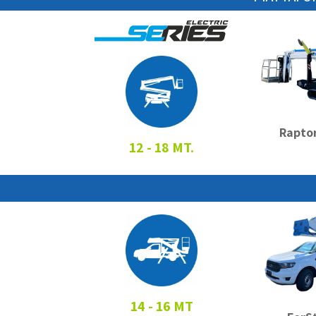
Rapto
12 - 18 MT.
14 - 16 MT