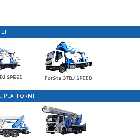
IE)
2DJ SPEED
ForSte 37DJ SPEED
L PLATFORM)