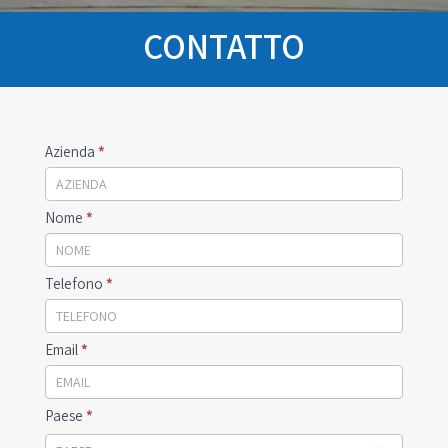
CONTATTO
Emilia
Azienda
*
Gru
Contact
Nome
*
Telefono
*
Email
*
Paese
*