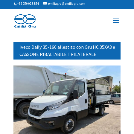
+39 059 923354
emiliagru@emiliagru.com
Iveco Daily 35-160 allestito con Gru HC 35XA3 e
CASSONE RIBALTABILE TRILATERALE