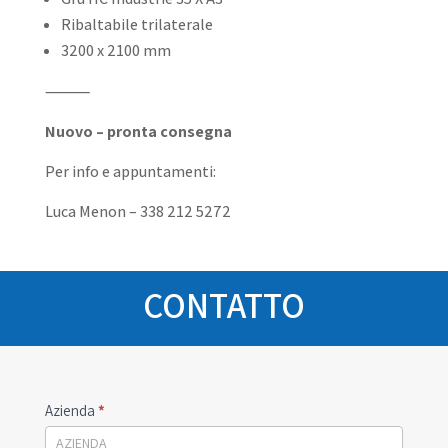
Ribaltabile trilaterale
3200 x 2100 mm
⸻
Nuovo – pronta consegna
Per info e appuntamenti:
Luca Menon – 338 212 5272
CONTATTO
Emilia
Azienda
*
Gru