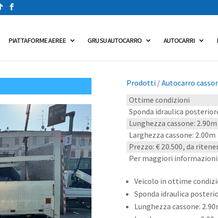
PIATTAFORME AEREE
GRU SU AUTOCARRO
AUTOCARRI
Prodotti
/
Autocarro casson
Ottime condizioni
Sponda idraulica posterio
Lunghezza cassone: 2.90m
Larghezza cassone: 2.00m
Prezzo: € 20.500, da ritener
Per maggiori informazion
Veicolo in ottime condizi
Sponda idraulica posteri
Lunghezza cassone: 2.9