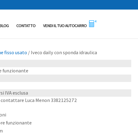
BLOG
CONTATTO
VENDI IL TUO AUTOCARRO
e fisso usato
/ Iveco daily con sponda idraulica
re funzionante
si IVA esclusa
i contattare Luca Menon 3382125272
oni
ore funzionante
0m