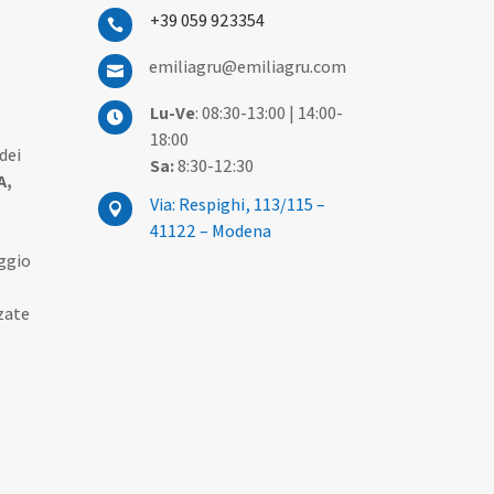
+39 059 923354

emiliagru@emiliagru.com

Lu-Ve
: 08:30-13:00 | 14:00-

18:00
dei
Sa:
8:30-12:30
A,
Via: Respighi, 113/115 –

41122 – Modena
ggio
zate