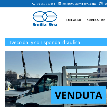
+39 059 923354
emiliagru@emiliagru.com
EMILIA GRU
4.0 INDUSTRIA
Iveco daily con sponda idraulica