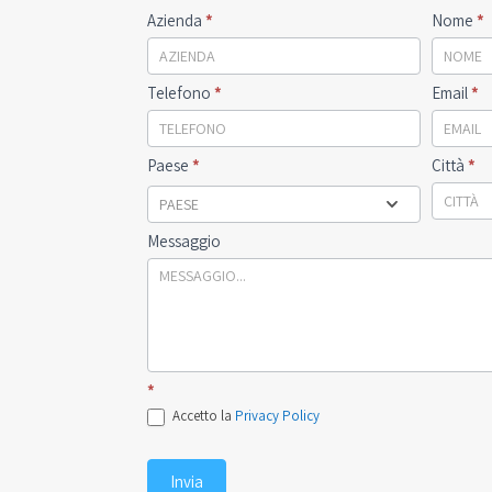
Emilia
Azienda
*
Nome
*
Gru
Contact
Telefono
*
Email
*
Paese
*
Città
*
PAESE
Messaggio
*
Accetto la
Privacy Policy
Invia